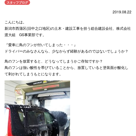
スタッフブログ
2019.08.22
こんにちは。
新潟市西蒲区(旧中之口地区)の土木・建設工事を担う総合建設会社、株式会社
渡大組
GS事業部
です。
『愛車に鳥のフンが付いてしまった・・・』
ドライバーのみなさんなら、少なからず経験があるのではないでしょうか？
鳥のフンを放置すると、どうなってしまうかご存知ですか？
鳥のフンは強い酸性を帯びていることから、放置していると塗装面が酸化し
て剥がれてしまうもとになります。