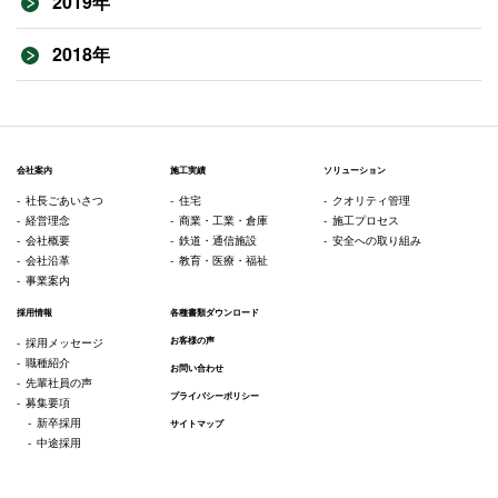
2019年
2018年
会社案内
施工実績
ソリューション
社長ごあいさつ
住宅
クオリティ管理
経営理念
商業・工業・倉庫
施工プロセス
会社概要
鉄道・通信施設
安全への取り組み
会社沿革
教育・医療・福祉
事業案内
採用情報
各種書類ダウンロード
お客様の声
採用メッセージ
職種紹介
お問い合わせ
先輩社員の声
プライバシーポリシー
募集要項
新卒採用
サイトマップ
中途採用