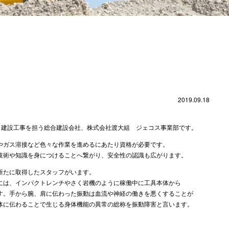
2019.09.18
木・建設工事を担う総合建設会社、株式会社渡大組
ジェコス事業部
です。
やガス溶接など色々な作業を進めるにあたり資格が必要です。
技術や知識を身につけることへ繋がり、安全性の認識も広がります。
新たに取得したスタッフがいます。
には、インパクトレンチやさく岩機のように稼働中に工具本体から
す。手から腕、肩に伝わった振動は血流や神経の働きを悪くすることが
体に伝わることで生じる身体機能の異常の総称を振動障害と言います。