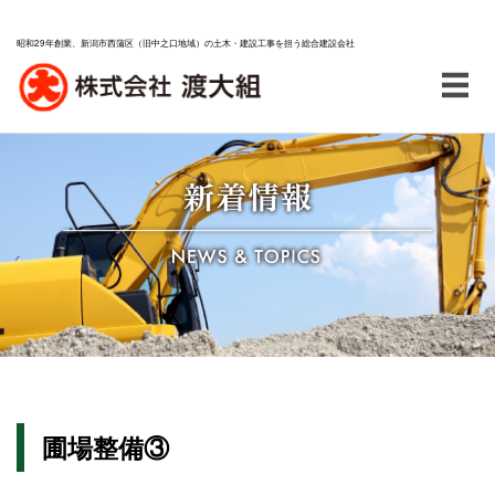
昭和29年創業、新潟市西蒲区（旧中之口地域）の土木・建設工事を担う総合建設会社
圃場整備③