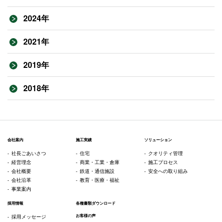
2024年
2021年
2019年
2018年
会社案内
施工実績
ソリューション
社長ごあいさつ
住宅
クオリティ管理
経営理念
商業・工業・倉庫
施工プロセス
会社概要
鉄道・通信施設
安全への取り組み
会社沿革
教育・医療・福祉
事業案内
採用情報
各種書類ダウンロード
お客様の声
採用メッセージ