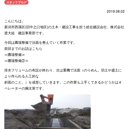
スタッフブログ
2019.08.02
こんにちは。
新潟市西蒲区(旧中之口地区)の土木・建設工事を担う総合建設会社、株式会社
渡大組
建設事業部
です。
今回は圃場整備で法面を整えていく作業です。
前回までのお話はこちら
≪圃場整備≫
≪圃場整備②≫
排水フリュームの布設が終わり、次は重機で法面（のりめん。切土や盛土に
より作られる人工的な
斜面のこと。）を成形していきます。この作業も上手くできるかどうかはオ
ペレーターの腕次第です。