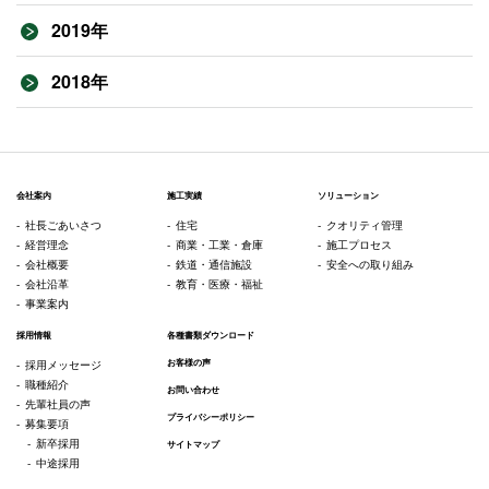
2019年
2018年
会社案内
施工実績
ソリューション
社長ごあいさつ
住宅
クオリティ管理
経営理念
商業・工業・倉庫
施工プロセス
会社概要
鉄道・通信施設
安全への取り組み
会社沿革
教育・医療・福祉
事業案内
採用情報
各種書類ダウンロード
お客様の声
採用メッセージ
職種紹介
お問い合わせ
先輩社員の声
プライバシーポリシー
募集要項
新卒採用
サイトマップ
中途採用